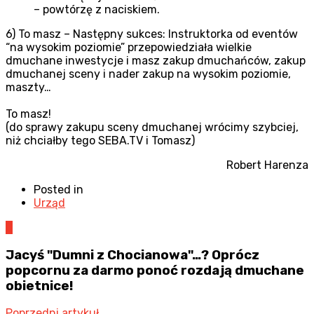
– powtórzę z naciskiem.
6) To masz – Następny sukces: Instruktorka od eventów
“na wysokim poziomie” przepowiedziała wielkie
dmuchane inwestycje i masz zakup dmuchańców, zakup
dmuchanej sceny i nader zakup na wysokim poziomie,
maszty…
To masz!
(do sprawy zakupu sceny dmuchanej wrócimy szybciej,
niż chciałby tego SEBA.TV i Tomasz)
Robert Harenza
Posted in
Urząd
0
Jacyś "Dumni z Chocianowa"…? Oprócz
popcornu za darmo ponoć rozdają dmuchane
obietnice!
Poprzedni artykuł