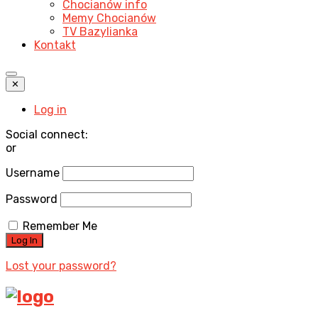
Chocianów info
Memy Chocianów
TV Bazylianka
Kontakt
✕
Log in
Social connect:
or
Username
Password
Remember Me
Lost your password?