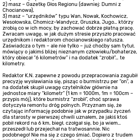
2) masz – Gazetkę Głos Regionu (dawniej: Dumni z
Chocianowa),
3) masz – “urzędników” typu Wan, Nowak, Kochowicz,
Wesołowska, Chomicz-Wandycz, Gruszka, Jugo… którzy
zrobią co w ich mocy, by zachować dobrze płatną pracę.
Zwracam uwagę, w jak dużym stresie przyszło pracować
urzędnikom i redaktorom chocianowskiego ratusza.
Zaświadcza o tym – ale nie tylko – już choćby sam tytuł,
mówiący o jakimś bliżej nieznanym człowieku/bohaterze,
który obiecał “6 kilometrów” i na dodatek “zrobił”… te
kilometry.
Redaktor K.N. zapewne z powodu przepracowania zagubił
precyzję wysławiania się, pisząc o burmistrzu per “on”, a
na dodatek skupił uwagę czytelników głównie na
jednostce miary “kilometr” (1 km = 1000m, 1m = 100cm –
przypis mój), które burmistrz “zrobił”, choć sprawa
dotyczyła remontu dróg polnych. Przyznam się, że
czytając informację podobnie jak w przypadku życzeń
dla starosty w pierwszej chwili uznałem, że jakiś ktoś
pobił rekord na 6 km, biegł, czołgał się, bo ja wiem…
przeszedł lub przejechał na tratwosannie. Nic
podobnego! Nie ma się z czego śmiać. Dopiero z trudem