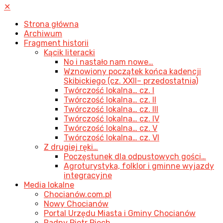
✕
Strona główna
Archiwum
Fragment historii
Kącik literacki
No i nastało nam nowe…
Wznowiony początek końca kadencji
Skibickiego (cz. XXII– przedostatnia)
Twórczość lokalna… cz. I
Twórczość lokalna… cz. II
Twórczość lokalna… cz. III
Twórczość lokalna… cz. IV
Twórczość lokalna… cz. V
Twórczość lokalna… cz. VI
Z drugiej ręki…
Poczęstunek dla odpustowych gości…
Agroturystyka, folklor i gminne wyjazdy
integracyjne
Media lokalne
Chocianów.com.pl
Nowy Chocianów
Portal Urzędu Miasta i Gminy Chocianów
Radny Piotr Piech