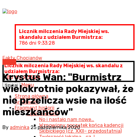
Licznik milczenia Rady Miejskiej ws.
skandalu z udziałem Burmistrza:
786 dni 9:33:29
Fakty Chocianów
Urząd
Licznik milczenia Rady Miejskiej ws. skandalu z
udziałem Burmistrza:
Krystuś Wan: "Burmistrz
786 dni 9:33:29
Menu
Szukaj
wielokrotnie pokazywał, że
Strona główna
nie przelicza wsie na ilość
Archiwum
Fragment historii
mieszkańców"
Kącik literacki
No i nastało nam nowe…
Wznowiony początek końca kadencji
By
adminka
25 października 2020
Skibickiego (cz. XXII– przedostatnia)
Twórczość lokalna… cz. I