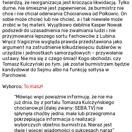
twierdzą, że reorganizacja jest krocząca likwidacją. Tylko
durne, nie śmieszne jest zapewnienie, że burmistrz nie
chce i nie chciał oderwania Chocianowa od Polkowic. On
sobie może chcieć lub nie chcieć, a i tak niewiele może
zrobić w tej materii. Wyjątkowo debilnie Kasper Nowak
podszedł do uzasadnienia nie zwalniania ludzi i nie
przyjmowania lepszego sortu fachowców z Lubina.
Wręcz tragicznie wygląda prawda przedstawiona jako
argument na zatrudnienie kilkudziesięciu dublerów w
urzędzie i jednostkach samorządowych – przywołanie
ustawy. Nie ma się z czego śmiać! Kogo obchodzi, czy
Tomasz Kulczyński po tym, jak został burmistrzem będzie
kandydował do Sejmu albo na funkcję sołtysa w
Parchowie.
Wyborco,
To masz
!
“Mówiąc więc poważnie informuję, że nie ma
już dnia, by z portalu Tomasza Kulczyńskiego
chocianow.pl (dalej zwany: SEBA.TV) nie
spłynęła choćby jedna, mała lub przeogromna
pokrzepiająca informacja o realizacji
wyborczych obietnic burmistrza. Nieraz jest
dwie i więcej wiadomości o sukcesach naraz”