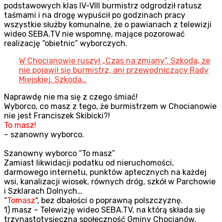
podstawowych klas IV-VIII burmistrz odgrodził ratusz
taśmami i na drogę wypuścił po godzinach pracy
wszystkie służby komunalne, że o pawianach z telewizji
wideo SEBA.TV nie wspomnę, mające pozorować
realizację “obietnic” wyborczych.
W Chocianowie ruszył „Czas na zmiany”. Szkoda, że
nie pojawił się burmistrz, ani przewodniczący Rady
Miejskiej. Szkoda…
Naprawdę nie ma się z czego śmiać!
Wyborco, co masz z tego, że burmistrzem w Chocianowie
nie jest Franciszek Skibicki?!
To masz!
– szanowny wyborco.
Szanowny wyborco “To masz”
Zamiast likwidacji podatku od nieruchomości,
darmowego internetu, punktów aptecznych na każdej
wsi, kanalizacji wiosek, równych dróg, szkół w Parchowie
i Szklarach Dolnych…
“
Tomasz
“, bez dbałości o poprawną polszczyznę.
1) masz – Telewizję wideo SEBA.TV, na którą składa się
trzynastotysięczna społeczność Gminy Chocianów,