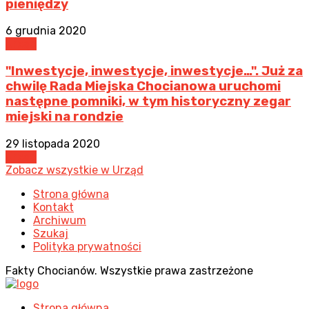
pieniędzy
6 grudnia 2020
Urząd
"Inwestycje, inwestycje, inwestycje…". Już za
chwilę Rada Miejska Chocianowa uruchomi
następne pomniki, w tym historyczny zegar
miejski na rondzie
29 listopada 2020
Urząd
Zobacz wszystkie w Urząd
Strona główna
Kontakt
Archiwum
Szukaj
Polityka prywatności
Fakty Chocianów. Wszystkie prawa zastrzeżone
Strona główna