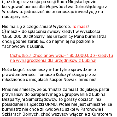
i już drugi raz sesja po sesji Rada Miejska będzie
korygować pomoc dla Województwa Dolnośląskiego z
Wrocławia, jednocześnie przenosząc inwestycję na
następny rok.
Nie ma się z czego śmiać! Wyborco,
To masz
!
5) masz – do spłacenia świeży kredyt w wysokości
1.850.000,00 zł! Sorry, ale urzędnicy Pana burmistrza
chcą godnie zarabiać, co najmniej na poziomie
fachowców z Lubina.
Cichutko…! Chocianów wziął 1.850.000,00 zł kredytu
na wynagrodzenia dla urzędników z Lubina!
Może kogoś rozśmieszy infantylne sprawdzanie
prawdomówności Tomasza Kulczyńskiego przez
młodzieńca o inicjałach Kasper Nowak, mnie nie!
Mnie nie śmieszy, że burmistrz zamiast do jakiejś partii
przynależy do parapartyjnego ugrupowania z Lubina
Bezpartyjni Samorządowcy. To gorszy obciach, niż
posiadanie książeczki ORMO. Wcale nie jest śmieszne, że
burmistrz nie chce zlikwidować szkół w Parchowie i
Szklarach Dolnych, choć wszyscy włącznie z Kuratorem