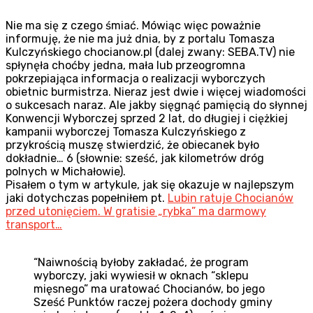
Nie ma się z czego śmiać. Mówiąc więc poważnie
informuję, że nie ma już dnia, by z portalu Tomasza
Kulczyńskiego chocianow.pl (dalej zwany: SEBA.TV) nie
spłynęła choćby jedna, mała lub przeogromna
pokrzepiająca informacja o realizacji wyborczych
obietnic burmistrza. Nieraz jest dwie i więcej wiadomości
o sukcesach naraz. Ale jakby sięgnąć pamięcią do słynnej
Konwencji Wyborczej sprzed 2 lat, do długiej i ciężkiej
kampanii wyborczej Tomasza Kulczyńskiego z
przykrością muszę stwierdzić, że obiecanek było
dokładnie… 6 (słownie: sześć, jak kilometrów dróg
polnych w Michałowie).
Pisałem o tym w artykule, jak się okazuje w najlepszym
jaki dotychczas popełniłem pt.
Lubin ratuje Chocianów
przed utonięciem. W gratisie „rybka” ma darmowy
transport…
“Naiwnością byłoby zakładać, że program
wyborczy, jaki wywiesił w oknach “sklepu
mięsnego” ma uratować Chocianów, bo jego
Sześć Punktów raczej pożera dochody gminy