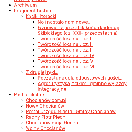
Archiwum
Fragment historii
Kącik literacki
No i nastało nam nowe…
Wznowiony początek końca kadencji
Skibickiego (cz. XXII– przedostatnia)
Twórczość lokalna… cz. I
Twórczość lokalna… cz. II
Twórczość lokalna… cz. III
Twórczość lokalna… cz. IV
Twórczość lokalna… cz. V
Twórczość lokalna… cz. VI
Z drugiej ręki…
Poczęstunek dla odpustowych gości…
Agroturystyka, folklor i gminne wyjazdy
integracyjne
Media lokalne
Chocianów.com.pl
Nowy Chocianów
Portal Urzędu Miasta i Gminy Chocianów
Radny Piotr Piech
Chocianów moja Gmina
Wolny Chocianów