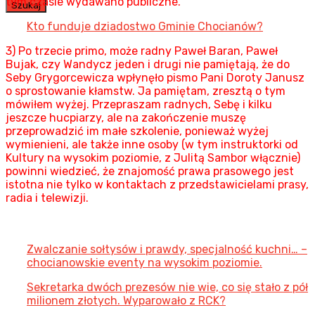
tym czasie wydawano publiczne.
Szukaj
Kto funduje dziadostwo Gminie Chocianów?
3) Po trzecie primo, może radny Paweł Baran, Paweł
Bujak, czy Wandycz jeden i drugi nie pamiętają, że do
Seby Grygorcewicza wpłynęło pismo Pani Doroty Janusz
o sprostowanie kłamstw. Ja pamiętam, zresztą o tym
mówiłem wyżej. Przepraszam radnych, Sebę i kilku
jeszcze hucpiarzy, ale na zakończenie muszę
przeprowadzić im małe szkolenie, ponieważ wyżej
wymienieni, ale także inne osoby (w tym instruktorki od
Kultury na wysokim poziomie, z Julitą Sambor włącznie)
powinni wiedzieć, że znajomość prawa prasowego jest
istotna nie tylko w kontaktach z przedstawicielami prasy,
radia i telewizji.
Zwalczanie sołtysów i prawdy, specjalność kuchni… –
chocianowskie eventy na wysokim poziomie.
Sekretarka dwóch prezesów nie wie, co się stało z pół
milionem złotych. Wyparowało z RCK?