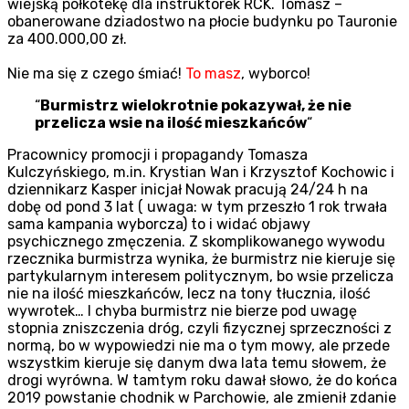
wiejską półkotekę dla instruktorek RCK. Tomasz –
obanerowane dziadostwo na płocie budynku po Tauronie
za 400.000,00 zł.
Nie ma się z czego śmiać!
To masz
, wyborco!
“
Burmistrz wielokrotnie pokazywał, że nie
przelicza wsie na ilość mieszkańców
“
Pracownicy promocji i propagandy Tomasza
Kulczyńskiego, m.in. Krystian Wan i Krzysztof Kochowic i
dziennikarz Kasper inicjał Nowak pracują 24/24 h na
dobę od pond 3 lat ( uwaga: w tym przeszło 1 rok trwała
sama kampania wyborcza) to i widać objawy
psychicznego zmęczenia. Z skomplikowanego wywodu
rzecznika burmistrza wynika, że burmistrz nie kieruje się
partykularnym interesem politycznym, bo wsie przelicza
nie na ilość mieszkańców, lecz na tony tłucznia, ilość
wywrotek… I chyba burmistrz nie bierze pod uwagę
stopnia zniszczenia dróg, czyli fizycznej sprzeczności z
normą, bo w wypowiedzi nie ma o tym mowy, ale przede
wszystkim kieruje się danym dwa lata temu słowem, że
drogi wyrówna. W tamtym roku dawał słowo, że do końca
2019 powstanie chodnik w Parchowie, ale zmienił zdanie