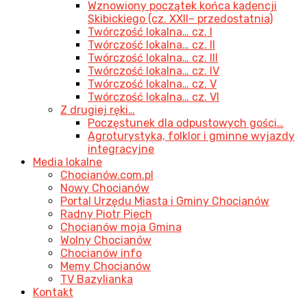
Wznowiony początek końca kadencji
Skibickiego (cz. XXII– przedostatnia)
Twórczość lokalna… cz. I
Twórczość lokalna… cz. II
Twórczość lokalna… cz. III
Twórczość lokalna… cz. IV
Twórczość lokalna… cz. V
Twórczość lokalna… cz. VI
Z drugiej ręki…
Poczęstunek dla odpustowych gości…
Agroturystyka, folklor i gminne wyjazdy
integracyjne
Media lokalne
Chocianów.com.pl
Nowy Chocianów
Portal Urzędu Miasta i Gminy Chocianów
Radny Piotr Piech
Chocianów moja Gmina
Wolny Chocianów
Chocianów info
Memy Chocianów
TV Bazylianka
Kontakt