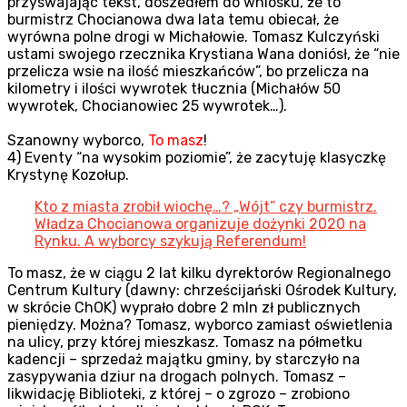
przyswajając tekst, doszedłem do wniosku, że to
burmistrz Chocianowa dwa lata temu obiecał, że
wyrówna polne drogi w Michałowie. Tomasz Kulczyński
ustami swojego rzecznika Krystiana Wana doniósł, że “nie
przelicza wsie na ilość mieszkańców”, bo przelicza na
kilometry i ilości wywrotek tłucznia (Michałów 50
wywrotek, Chocianowiec 25 wywrotek…).
Szanowny wyborco,
To masz
!
4) Eventy “na wysokim poziomie”, że zacytuję klasyczkę
Krystynę Kozołup.
Kto z miasta zrobił wiochę…? „Wójt” czy burmistrz.
Władza Chocianowa organizuje dożynki 2020 na
Rynku. A wyborcy szykują Referendum!
To masz, że w ciągu 2 lat kilku dyrektorów Regionalnego
Centrum Kultury (dawny: chrześcijański Ośrodek Kultury,
w skrócie ChOK) wyprało dobre 2 mln zł publicznych
pieniędzy. Można? Tomasz, wyborco zamiast oświetlenia
na ulicy, przy której mieszkasz. Tomasz na półmetku
kadencji – sprzedaż majątku gminy, by starczyło na
zasypywania dziur na drogach polnych. Tomasz –
likwidację Biblioteki, z której – o zgrozo – zrobiono