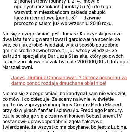
z jednej strony (punkty 1, 2, 4), mówi o
ogólnych mrzonkach (punkty 5 i 6) i do tego
wszystkim mieszkańcom zakłada zakupić
łącza internetowe (punkt 3)” – dziwnie
proroczo pisałem już we wrześniu 2018 roku.
Nie się z czego śmiać, jeśli Tomasz Kulczyński jeszcze
dwa lata temu gwarantował i gardłował na scenie, że
wie, co i jak zrobić. Wiedział, w jaki sposób potrzebne
gminie środki zewnętrzne, tj. już wtedy wiedział, że
zatrudni specjalistę Dariusza Stasiaka, który po dwóch
latach zarobkowania załatwi całe 200.000,00 zł dotacji z
Marszałkowni.
Jacyś „Dumni z Chocianowa”…? Oprócz popcornu za
darmo ponoć rozdają dmuchane obietnice!
Nie ma się z czego śmiać, bo kandydat sam nie wiedział,
co mówi i co obiecuje. Ze sceny naiwnie, w świetle
jupiterów zaprzyjaźnionej firmy Creativ Media Ekspert,
przy dźwiękach fanfar i śpiewu śp. Freddiego Mercury,
czule ściskając się z czarnym koniem Sebastianem.TV,
postanowił uprawdopodobnić zgoła fałszywe
twierdzenie, że wszystko ma obcykane, bo jest z Lubina,