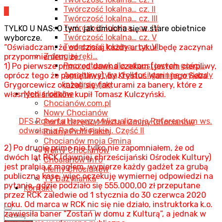
Twórczość lokalna… cz. II
0
Twórczość lokalna… cz. III
Twórczość lokalna… cz. IV
T
YLKO U NAS: O tym, jak dmucha się w stare obietnice
Twórczość lokalna… cz. V
wyborcze.
Twórczość lokalna… cz. VI
“Oświadczam, że od dzisiaj każdy artykuł będę zaczynał
Z drugiej ręki…
przypomnieniem, że:
Poczęstunek dla odpustowych gości…
1) Po pierwsze primo od dawna czekam (jestem cierpliwy,
Agroturystyka, folklor i gminne wyjazdy
oprócz tego że pamiętliwy), by Krystuś Wan i jego Seba
integracyjne
Grygorcewicz okazali się fakturami za banery, które z
Media lokalne
własnych środków kupił Tomasz Kulczyński.
Chocianów.com.pl
Nowy Chocianów
DFS Roberta Harenzy: Wizualizacja Referendum ws.
Portal Urzędu Miasta i Gminy Chocianów
odwołania Rady Miejskiej. Część II
Radny Piotr Piech
Chocianów moja Gmina
2) Po drugie primo nie tylko nie zapomniałem, że od
Wolny Chocianów
dwóch lat RCK (dawniej chrześcijański Ośrodek Kultury)
Chocianów info
jest pralnią z maglem, wypierze każdy gadżet za grubą
Memy Chocianów
publiczną kasę, więc oczekuję wymiernej odpowiedzi na
TV Bazylianka
pytanie, gdzie podziało się 555.000,00 zł przeputane
Kontakt
przez RCK zaledwie od 1 stycznia do 30 czerwca 2020
roku. Od marca w RCK nic się nie działo, instruktorka k.o.
zawiesiła baner “Zostań w domu z Kulturą”, a jednak w