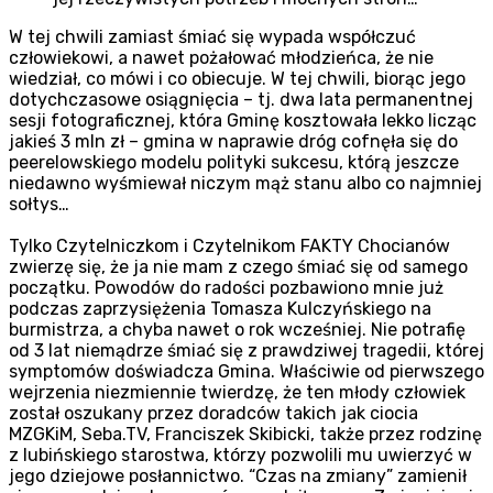
W tej chwili zamiast śmiać się wypada współczuć
człowiekowi, a nawet pożałować młodzieńca, że nie
wiedział, co mówi i co obiecuje. W tej chwili, biorąc jego
dotychczasowe osiągnięcia – tj. dwa lata permanentnej
sesji fotograficznej, która Gminę kosztowała lekko licząc
jakieś 3 mln zł – gmina w naprawie dróg cofnęła się do
peerelowskiego modelu polityki sukcesu, którą jeszcze
niedawno wyśmiewał niczym mąż stanu albo co najmniej
sołtys…
Tylko Czytelniczkom i Czytelnikom FAKTY Chocianów
zwierzę się, że ja nie mam z czego śmiać się od samego
początku. Powodów do radości pozbawiono mnie już
podczas zaprzysiężenia Tomasza Kulczyńskiego na
burmistrza, a chyba nawet o rok wcześniej. Nie potrafię
od 3 lat niemądrze śmiać się z prawdziwej tragedii, której
symptomów doświadcza Gmina. Właściwie od pierwszego
wejrzenia niezmiennie twierdzę, że ten młody człowiek
został oszukany przez doradców takich jak ciocia
MZGKiM, Seba.TV, Franciszek Skibicki, także przez rodzinę
z lubińskiego starostwa, którzy pozwolili mu uwierzyć w
jego dziejowe posłannictwo. “Czas na zmiany” zamienił