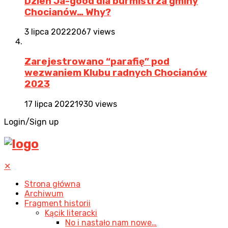
Dzień Ja-good dla burmistrza gminy
Chocianów… Why?
3 lipca 2022
2067 views
Zarejestrowano “parafię” pod
wezwaniem Klubu radnych Chocianów
2023
17 lipca 2022
1930 views
Login/Sign up
✕
Strona główna
Archiwum
Fragment historii
Kącik literacki
No i nastało nam nowe…