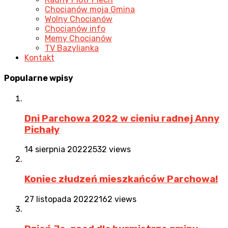
Chocianów moja Gmina
Wolny Chocianów
Chocianów info
Memy Chocianów
TV Bazylianka
Kontakt
Popularne
wpisy
Dni Parchowa 2022 w cieniu radnej Anny
Pichały
14 sierpnia 2022
2532 views
Koniec złudzeń mieszkańców Parchowa!
27 listopada 2022
2162 views