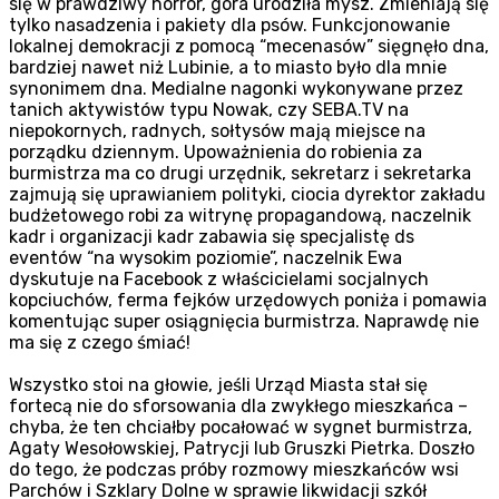
się w prawdziwy horror, góra urodziła mysz. Zmieniają się
tylko nasadzenia i pakiety dla psów. Funkcjonowanie
lokalnej demokracji z pomocą “mecenasów” sięgnęło dna,
bardziej nawet niż Lubinie, a to miasto było dla mnie
synonimem dna. Medialne nagonki wykonywane przez
tanich aktywistów typu Nowak, czy SEBA.TV na
niepokornych, radnych, sołtysów mają miejsce na
porządku dziennym. Upoważnienia do robienia za
burmistrza ma co drugi urzędnik, sekretarz i sekretarka
zajmują się uprawianiem polityki, ciocia dyrektor zakładu
budżetowego robi za witrynę propagandową, naczelnik
kadr i organizacji kadr zabawia się specjalistę ds
eventów “na wysokim poziomie”, naczelnik Ewa
dyskutuje na Facebook z właścicielami socjalnych
kopciuchów, ferma fejków urzędowych poniża i pomawia
komentując super osiągnięcia burmistrza. Naprawdę nie
ma się z czego śmiać!
Wszystko stoi na głowie, jeśli Urząd Miasta stał się
fortecą nie do sforsowania dla zwykłego mieszkańca –
chyba, że ten chciałby pocałować w sygnet burmistrza,
Agaty Wesołowskiej, Patrycji lub Gruszki Pietrka. Doszło
do tego, że podczas próby rozmowy mieszkańców wsi
Parchów i Szklary Dolne w sprawie likwidacji szkół