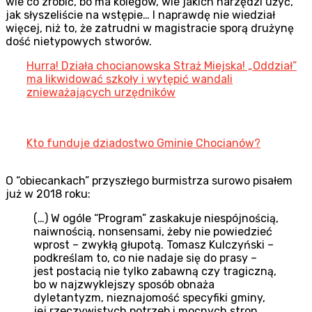
wie co zrobić, bo ma kolegów, wie jakich narzędzi użyć,
jak słyszeliście na wstępie… I naprawdę nie wiedział
więcej, niż to, że zatrudni w magistracie sporą drużynę
dość nietypowych stworów.
Hurra! Działa chocianowska Straż Miejska! „Oddział”
ma likwidować szkoły i wytępić wandali
znieważających urzędników
Kto funduje dziadostwo Gminie Chocianów?
O “obiecankach” przyszłego burmistrza surowo pisałem
już w 2018 roku:
(…) W ogóle “Program” zaskakuje niespójnością,
naiwnością, nonsensami, żeby nie powiedzieć
wprost – zwykłą głupotą. Tomasz Kulczyński –
podkreślam to, co nie nadaje się do prasy –
jest postacią nie tylko zabawną czy tragiczną,
bo w najzwyklejszy sposób obnaża
dyletantyzm, nieznajomość specyfiki gminy,
jej rzeczywistych potrzeb i mocnych stron…