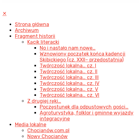
✕
Strona główna
Archiwum
Fragment historii
Kącik literacki
No i nastało nam nowe…
Wznowiony początek końca kadencji
Skibickiego (cz. XXII– przedostatnia)
Twórczość lokalna… cz. I
Twórczość lokalna… cz. II
Twórczość lokalna… cz. III
Twórczość lokalna… cz. IV
Twórczość lokalna… cz. V
Twórczość lokalna… cz. VI
Z drugiej ręki…
Poczęstunek dla odpustowych gości…
Agroturystyka, folklor i gminne wyjazdy
integracyjne
Media lokalne
Chocianów.com.pl
Nowy Chocianów