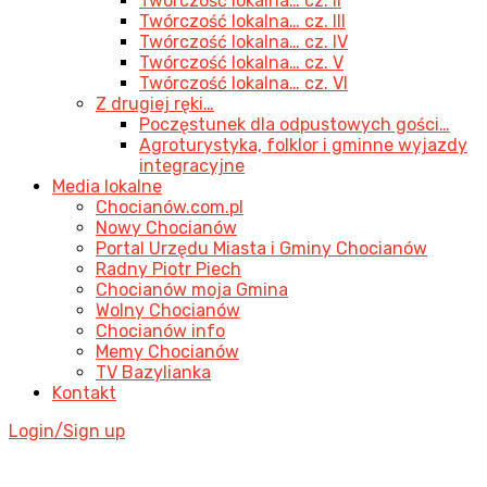
Twórczość lokalna… cz. II
Twórczość lokalna… cz. III
Twórczość lokalna… cz. IV
Twórczość lokalna… cz. V
Twórczość lokalna… cz. VI
Z drugiej ręki…
Poczęstunek dla odpustowych gości…
Agroturystyka, folklor i gminne wyjazdy
integracyjne
Media lokalne
Chocianów.com.pl
Nowy Chocianów
Portal Urzędu Miasta i Gminy Chocianów
Radny Piotr Piech
Chocianów moja Gmina
Wolny Chocianów
Chocianów info
Memy Chocianów
TV Bazylianka
Kontakt
Login/Sign up