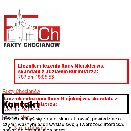
Licznik milczenia Rady Miejskiej ws.
skandalu z udziałem Burmistrza:
787 dni 18:05:54
Fakty Chocianów
Licznik milczenia Rady Miejskiej ws. skandalu z
Kontakt
udziałem Burmistrza:
787 dni 18:05:54
Menu
Szukaj
Jeśli chciałbyś się z nami skontaktować, powiedzieć o
czymś ważnym bądź wysłać swoją twórczość literacką,
Strona główna
napisz do nas maila na adres