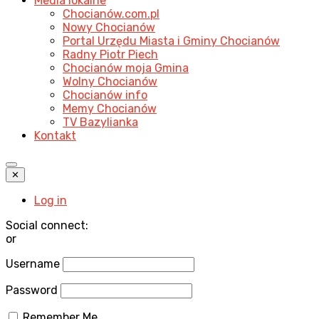
Media lokalne
Chocianów.com.pl
Nowy Chocianów
Portal Urzędu Miasta i Gminy Chocianów
Radny Piotr Piech
Chocianów moja Gmina
Wolny Chocianów
Chocianów info
Memy Chocianów
TV Bazylianka
Kontakt
✕
Log in
Social connect:
or
Username
Password
Remember Me