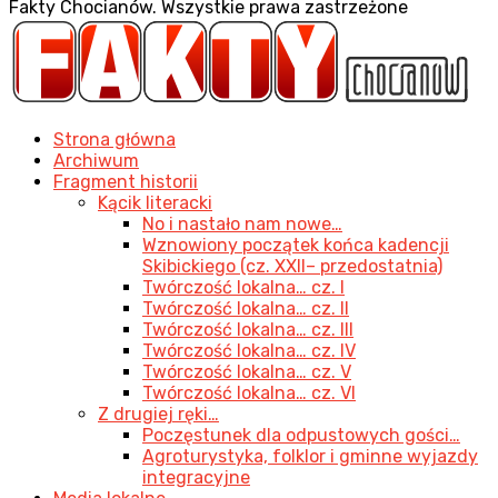
Fakty Chocianów. Wszystkie prawa zastrzeżone
Strona główna
Archiwum
Fragment historii
Kącik literacki
No i nastało nam nowe…
Wznowiony początek końca kadencji
Skibickiego (cz. XXII– przedostatnia)
Twórczość lokalna… cz. I
Twórczość lokalna… cz. II
Twórczość lokalna… cz. III
Twórczość lokalna… cz. IV
Twórczość lokalna… cz. V
Twórczość lokalna… cz. VI
Z drugiej ręki…
Poczęstunek dla odpustowych gości…
Agroturystyka, folklor i gminne wyjazdy
integracyjne