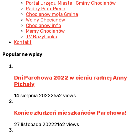
Portal Urzędu Miasta i Gminy Chocianów
Radny Piotr Piech
Chocianów moja Gmina
Wolny Chocianów
Chocianów info
Memy Chocianów
TV Bazylianka
Kontakt
Popularne
wpisy
Dni Parchowa 2022 w cieniu radnej Anny
Pichały
14 sierpnia 2022
2532 views
Koniec złudzeń mieszkańców Parchowa!
27 listopada 2022
2162 views