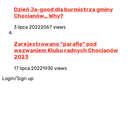
Dzień Ja-good dla burmistrza gminy
Chocianów… Why?
3 lipca 2022
2067 views
Zarejestrowano “parafię” pod
wezwaniem Klubu radnych Chocianów
2023
17 lipca 2022
1930 views
Login/Sign up