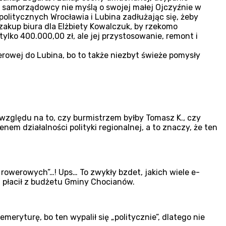
ni samorządowcy nie myślą o swojej małej Ojczyźnie w
 politycznych Wrocławia i Lubina zadłużając się, żeby
akup biura dla Elżbiety Kowalczuk, by rzekomo
ylko 400.000,00 zł, ale jej przystosowanie, remont i
rowej do Lubina, bo to także niezbyt świeże pomysły
 względu na to, czy burmistrzem byłby Tomasz K., czy
nem działalności polityki regionalnej, a to znaczy, że ten
rowerowych”…! Ups… To zwykły bzdet, jakich wiele e-
i płacił z budżetu Gminy Chocianów.
eryturę, bo ten wypalił się „politycznie”, dlatego nie