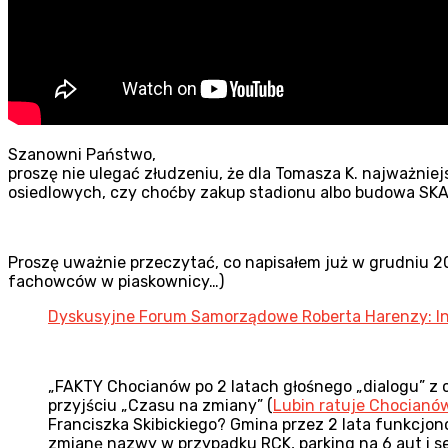
Szanowni Państwo,
proszę nie ulegać złudzeniu, że dla Tomasza K. najważniej
osiedlowych, czy choćby zakup stadionu albo budowa SKAT
Proszę uważnie przeczytać, co napisałem już w grudniu 2
fachowców w piaskownicy…)
Dyskusyjne Forum Samorządowe Roberta Harenzy: I
„FAKTY Chocianów po 2 latach głośnego „dialogu” z
przyjściu „Czasu na zmiany” (
Lubin ratuje Chocianów
Franciszka Skibickiego? Gmina przez 2 lata funkcjon
zmianę nazwy w przypadku RCK, parking na 6 aut i se