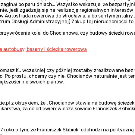
d zaginął po paru dniach… Wszystko wskazuje, że bezpartyj
ie, jeśli zgadzają się na realizację regionalnych interesów
by Autostrada rowerowa do Wrocławia, albo sentymentalny z
trum Obsługi Administracyjnej) Zakup tej nieruchomości to t
przywrócenie kolei do Chocianowa, czy budowy ścieżki rowe
e autobusy, baseny i ścieżka rowerowa
Tomasz K., wcześniej czy później zostałby zrealizowane bez
o. Po prostu, chcemy czy nie, Chocianów naturalnie jest tere
ększości nie swoich planów.
ie.pl z okrzykiem, że „Chocianów stawia na budowę ścieżek 
ikarstwa, za co od ćwierćwiecza sowicie Franciszek Skibick
oku o tym, że Franciszek Skibicki odchodzi na polityczną em