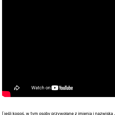
(jeśli kogoś, w tym osoby przywołane z imienia i nazwiska