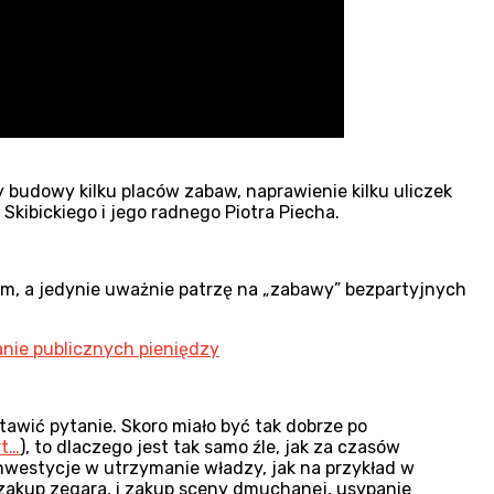
y budowy kilku placów zabaw, naprawienie kilku uliczek
kibickiego i jego radnego Piotra Piecha.
em, a jedynie uważnie patrzę na „zabawy” bezpartyjnych
ie publicznych pieniędzy
wić pytanie. Skoro miało być tak dobrze po
rt…
), to dlaczego jest tak samo źle, jak za czasów
inwestycje w utrzymanie władzy, jak na przykład w
 zakup zegara, i zakup sceny dmuchanej, usypanie