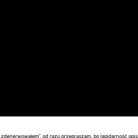
 „zdenerwowałem”, od razu przepraszam, bo lapidarność opis