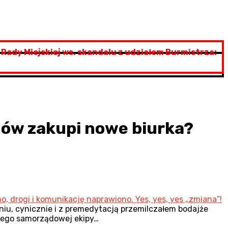
 Rady Miejskiej ws. skandalu z udziałem Burmistrza:
anów zakupi nowe biurka?
, drogi i komunikację naprawiono. Yes, yes, yes „zmiana”!
niu, cynicznie i z premedytacją przemilczałem bodajże
 jego samorządowej ekipy…