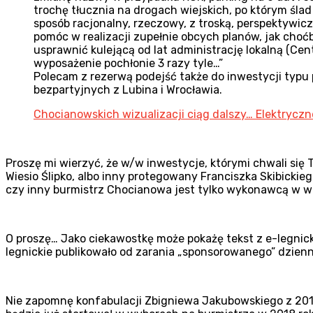
trochę tłucznia na drogach wiejskich, po którym śla
sposób racjonalny, rzeczowy, z troską, perspektywiczn
pomóc w realizacji zupełnie obcych planów, jak choć
usprawnić kulejącą od lat administrację lokalną (Cen
wyposażenie pochłonie 3 razy tyle…”
Polecam z rezerwą podejść także do inwestycji typu 
bezpartyjnych z Lubina i Wrocławia.
Chocianowskich wizualizacji ciąg dalszy… Elektryczn
Proszę mi wierzyć, że w/w inwestycje, którymi chwali się 
Wiesio Ślipko, albo inny protegowany Franciszka Skibickieg
czy inny burmistrz Chocianowa jest tylko wykonawcą w wi
O proszę… Jako ciekawostkę może pokażę tekst z e-legnick
legnickie publikowało od zarania „sponsorowanego” dzienn
Nie zapomnę konfabulacji Zbigniewa Jakubowskiego z 2017 r