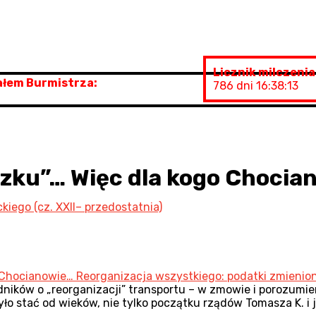
Licznik milczenia
iałem Burmistrza:
786 dni 16:38:14
razku”… Więc dla kogo Choci
iego (cz. XXII– przedostatnia)
Chocianowie… Reorganizacja wszystkiego: podatki zmieniono
ników o „reorganizacji” transportu – w zmowie i porozumie
ło stać od wieków, nie tylko początku rządów Tomasza K. i