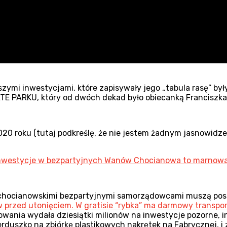
szymi inwestycjami, które zapisywały jego „tabula rasę” był
E PARKU, który od dwóch dekad było obiecanką Franciszka S
020 roku (tutaj podkreślę, że nie jestem żadnym jasnowidz
nwestycje w bezpartyjnych Wanów Chocianowa to marnowan
 chocianowskimi bezpartyjnymi samorządowcami muszą posta
 przed utonięciem. W gratisie “rybka” ma darmowy transpo
owania wydała dziesiątki milionów na inwestycje pozorne, 
rduszko na zbiórkę plastikowych nakrętek na Fabrycznej, i