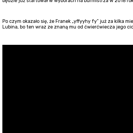
będzie już startował w wyborach na burmistrza w 2018 ro
Po czym okazało się, że Franek „yffyyhy fy” już za kilka 
Lubina, bo ten wraz ze znaną mu od ćwierćwiecza jego ci