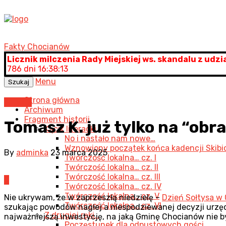
Fakty Chocianów
Licznik milczenia Rady Miejskiej ws. skandalu z udz
786 dni 16:38:14
Menu
Szukaj
Strona główna
Artykuł
Archiwum
Fragment historii
Tomasz K. już tylko na “ob
Kącik literacki
No i nastało nam nowe…
Wznowiony początek końca kadencji Skibick
By
adminka
23 marca 2025
Twórczość lokalna… cz. I
Twórczość lokalna… cz. II
Twórczość lokalna… cz. III
0
Twórczość lokalna… cz. IV
Twórczość lokalna… cz. V
Nie ukrywam, że w zaprzeszłą niedzielę –
Dzień Sołtysa w 
Twórczość lokalna… cz. VI
szukając powodów nagłej a niespodziewanej decyzji urzęd
Z drugiej ręki…
najważniejszą inwestycję, na jaką Gminę Chocianów nie by
Poczęstunek dla odpustowych gości…