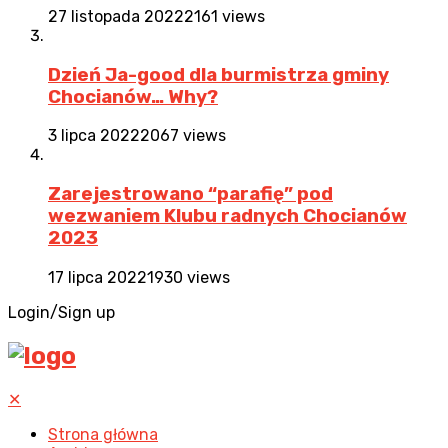
27 listopada 2022
2161 views
Dzień Ja-good dla burmistrza gminy
Chocianów… Why?
3 lipca 2022
2067 views
Zarejestrowano “parafię” pod
wezwaniem Klubu radnych Chocianów
2023
17 lipca 2022
1930 views
Login/Sign up
✕
Strona główna