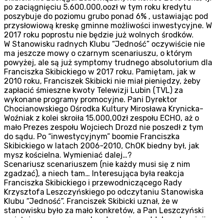
po zaciągnięciu 5.600.000,oozł w tym roku kredytu
poszybuje do poziomu grubo ponad 6% , ustawiając pod
przysłowiową kreskę gminne możliwości inwestycyjne. W
2017 roku poprostu nie będzie już wolnych środków.
W Stanowisku radnych Klubu “Jedność” oczywiście nie
ma jeszcze mowy o czarnym scenariuszu, o którym
powyżej, ale są już symptomy trudnego absolutorium dla
Franciszka Skibickiego w 2017 roku. Pamiętam, jak w
2010 roku, Franciszek Skibicki nie miał pieniędzy, żeby
zapłacić śmieszne kwoty Telewizji Lubin (TVL) za
wykonane programy promocyjne. Pani Dyrektor
Chocianowskiego Ośrodka Kultury Mirosława Krynicka-
Woźniak z kolei skroiła 15.000,00zł zespołu ECHO, aż o
mało Prezes zespołu Wojciech Drozd nie poszedł z tym
do sądu. Po “inwestycyjnym” boomie Franciszka
Skibickiego w latach 2006-2010, ChOK biedny był, jak
mysz kościelna. Wymieniać dalej…?
Scenariusz scenariuszem (nie każdy musi się z nim
zgadzać), a niech tam… Interesująca była reakcja
Franciszka Skibickiego i przewodniczącego Rady
Krzysztofa Leszczyńskiego po odczytaniu Stanowiska
Klubu “Jedność”. Franciszek Skibicki uznał, że w
stanowisku było za mało konkretów, a Pan Leszczyński