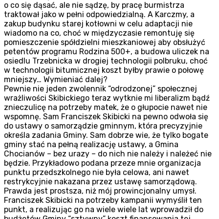
o co się dąsać, ale nie sądzę, by pracę burmistrza
traktował jako w pełni odpowiedzialną. A Karczmy, a
zakup budynku starej kotłowni w celu adaptacji nie
wiadomo na co, choć w międzyczasie remontuję się
pomieszczenie spółdzielni mieszkaniowej aby obsłużyć
petentów programu Rodzina 500+, a budowa uliczek na
osiedlu Trzebnicka w drogiej technologii polbruku, choć
w technologii bitumicznej koszt byłby prawie o połowę
mniejszy… Wymieniać dalej?
Pewnie nie jeden zwolennik “odrodzonej” społecznej
wrażliwości Skibickiego teraz wytknie mi liberalizm bądź
znieczulicę na potrzeby matek, że o głupocie nawet nie
wspomnę. Sam Franciszek Skibicki na pewno odwoła się
do ustawy o samorządzie gminnym, która precyzyjnie
określa zadania Gminy. Sam dobrze wie, że tylko bogate
gminy stać na pełną realizację ustawy, a Gmina
Chocianów – bez urazy – do nich nie należy i należeć nie
będzie. Przykładowo podana przeze mnie organizacja
punktu przedszkolnego nie była celowa, ani nawet
restrykcyjnie nakazana przez ustawę samorządową.
Prawda jest prostsza, niż mój prowincjonalny umysł.
Franciszek Skibicki na potrzeby kampanii wymyślił ten
punkt, a realizując go na wiele wiele lat wprowadził do
budżetów Gminy “sztywny” koszt finansowania tej