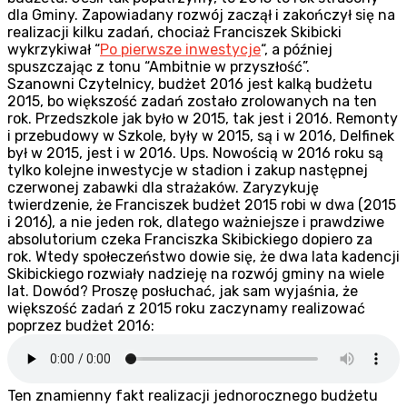
dla Gminy. Zapowiadany rozwój zaczął i zakończył się na
realizacji kilku zadań, chociaż Franciszek Skibicki
wykrzykiwał “
Po pierwsze inwestycje
“, a później
spuszczając z tonu “Ambitnie w przyszłość”.
Szanowni Czytelnicy, budżet 2016 jest kalką budżetu
2015, bo większość zadań zostało zrolowanych na ten
rok. Przedszkole jak było w 2015, tak jest i 2016. Remonty
i przebudowy w Szkole, były w 2015, są i w 2016, Delfinek
był w 2015, jest i w 2016. Ups. Nowością w 2016 roku są
tylko kolejne inwestycje w stadion i zakup następnej
czerwonej zabawki dla strażaków. Zaryzykuję
twierdzenie, że Franciszek budżet 2015 robi w dwa (2015
i 2016), a nie jeden rok, dlatego ważniejsze i prawdziwe
absolutorium czeka Franciszka Skibickiego dopiero za
rok. Wtedy społeczeństwo dowie się, że dwa lata kadencji
Skibickiego rozwiały nadzieję na rozwój gminy na wiele
lat. Dowód? Proszę posłuchać, jak sam wyjaśnia, że
większość zadań z 2015 roku zaczynamy realizować
poprzez budżet 2016:
Ten znamienny fakt realizacji jednorocznego budżetu