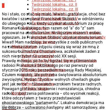
Twórczość lokalna… cz. II
0
Twórczość lokalna… cz. III
Twórczość lokalna… cz. IV
N
o i stało, co stać się miało. Wiwat i gratulacje, choć bez
Twórczość lokalna… cz. V
kwiatów i szampana! Franciszek Skibicki, w odróżnieniu
Twórczość lokalna… cz. VI
do ubiegłego roku, kiedy uzyskał absolutorium za pracę
Z drugiej ręki…
Romana Kowalskiego, tym razem od “a” do “z” sam
Poczęstunek dla odpustowych gości…
pracował na absolutorium. Niniejszym wszem i wobec
Agroturystyka, folklor i gminne wyjazdy
ogłaszam, że Franciszek Skibicki uzyskał absolutorium.
integracyjne
Wiwat! Mam nadzieję, że wszystkie z osób publicznych
Media lokalne
na zamieszczonym zdjęciu cieszą się wraz ze mną z
Chocianów.com.pl
sukcesu burmistrza Chocianowa, aczkolwiek żaden z
Nowy Chocianów
nich nie przybył na uroczystość XX sesji.
Portal Urzędu Miasta i Gminy Chocianów
Prawdę mówiąc, po to, by ogrzać się w promieniach
Radny Piotr Piech
radości Franciszka Skibickiego po raz pierwszy od
Chocianów moja Gmina
stycznia 2015 roku poszedłem na sesję Rady Miejskiej.
Wolny Chocianów
Czułem niepokój, ale potrzeba świętowania absolutorium
Chocianów info
zwyciężyła. Myśląc “Życie w wolnych chwilach głupie
Memy Chocianów
jest jak serce” – tasowałem wzrokiem twarze radnych.
TV Bazylianka
Powaga i groteska, skupienie i nonszalancja, chłodna
Kontakt
radość i spojrzenia politowania – oto wycinek reakcji,
które odczytałem z twarzy przedstawicieli
chocianowskiego “parlamentu”. Lokalna demokracja ma
się dobrze – uchwalono następny akt samorządowy, ale