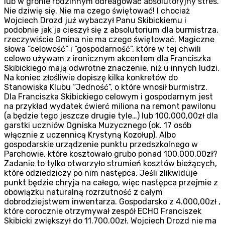
lub w gronie rodzinnym odreagować absolutoryjny stres.
Nie dziwię się. Nie ma czego świętować! I chociaż
Wojciech Drozd już wybaczył Panu Skibickiemu i
podobnie jak ja cieszył się z absolutorium dla burmistrza,
rzeczywiście Gmina nie ma czego świętować. Magiczne
słowa “celowość” i “gospodarność”, które w tej chwili
celowo używam z ironicznym akcentem dla Franciszka
Skibickiego mają odwrotne znaczenie, niż u innych ludzi.
Na koniec złośliwie dopiszę kilka konkretów do
Stanowiska Klubu “Jedność”, o które wnosił burmistrz.
Dla Franciszka Skibickiego celowym i gospodarnym jest
na przykład wydatek ćwierć miliona na remont pawilonu
(a będzie tego jeszcze drugie tyle…) lub 100.000,00zł dla
garstki uczniów Ogniska Muzycznego (ok. 17 osób
włącznie z uczennicą Krystyną Kozołup). Albo
gospodarskie urządzenie punktu przedszkolnego w
Parchowie, które kosztowało grubo ponad 100.000,00zł?
Zadanie to tylko otworzyło strumień kosztów bieżących,
które odziedziczy po nim następca. Jeśli zlikwiduje
punkt będzie chryja na całego, więc następca przejmie z
obowiązku naturalną rozrzutność z całym
dobrodziejstwem inwentarza. Gospodarsko z 4.000,00zł ,
które corocznie otrzymywał zespół ECHO Franciszek
Skibicki zwiększył do 11.700.00zł. Wojciech Drozd nie ma