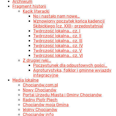
Archiwum
Fragment historii
Kącik literacki
No i nastało nam nowe…
Wznowiony początek końca kadencji
Skibickiego (cz. XXII– przedostatnia)
Twórczość lokalna… cz. I
Twórczość lokalna… cz. II
Twórczość lokalna… cz. III
Twórczość lokalna… cz. IV
Twórczość lokalna… cz. V
Twórczość lokalna… cz. VI
Z drugiej ręki…
Poczęstunek dla odpustowych gości…
Agroturystyka, folklor i gminne wyjazdy
integracyjne
Media lokalne
Chocianów.com.pl
Nowy Chocianów
Portal Urzędu Miasta i Gminy Chocianów
Radny Piotr Piech
Chocianów moja Gmina
Wolny Chocianów
Chocianów info