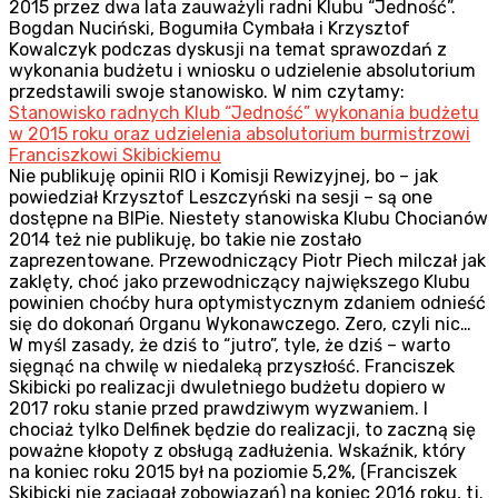
2015 przez dwa lata zauważyli radni Klubu “Jedność”.
Bogdan Nuciński, Bogumiła Cymbała i Krzysztof
Kowalczyk podczas dyskusji na temat sprawozdań z
wykonania budżetu i wniosku o udzielenie absolutorium
przedstawili swoje stanowisko. W nim czytamy:
Stanowisko radnych Klub “Jedność” wykonania budżetu
w 2015 roku oraz udzielenia absolutorium burmistrzowi
Franciszkowi Skibickiemu
Nie publikuję opinii RIO i Komisji Rewizyjnej, bo – jak
powiedział Krzysztof Leszczyński na sesji – są one
dostępne na BIPie. Niestety stanowiska Klubu Chocianów
2014 też nie publikuję, bo takie nie zostało
zaprezentowane. Przewodniczący Piotr Piech milczał jak
zaklęty, choć jako przewodniczący największego Klubu
powinien choćby hura optymistycznym zdaniem odnieść
się do dokonań Organu Wykonawczego. Zero, czyli nic…
W myśl zasady, że dziś to “jutro”, tyle, że dziś – warto
sięgnąć na chwilę w niedaleką przyszłość. Franciszek
Skibicki po realizacji dwuletniego budżetu dopiero w
2017 roku stanie przed prawdziwym wyzwaniem. I
chociaż tylko Delfinek będzie do realizacji, to zaczną się
poważne kłopoty z obsługą zadłużenia. Wskaźnik, który
na koniec roku 2015 był na poziomie 5,2%, (Franciszek
Skibicki nie zaciągał zobowiązań) na koniec 2016 roku, tj.