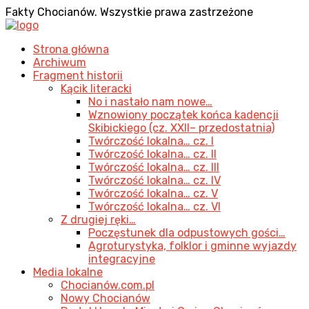
Fakty Chocianów. Wszystkie prawa zastrzeżone
Strona główna
Archiwum
Fragment historii
Kącik literacki
No i nastało nam nowe…
Wznowiony początek końca kadencji
Skibickiego (cz. XXII– przedostatnia)
Twórczość lokalna… cz. I
Twórczość lokalna… cz. II
Twórczość lokalna… cz. III
Twórczość lokalna… cz. IV
Twórczość lokalna… cz. V
Twórczość lokalna… cz. VI
Z drugiej ręki…
Poczęstunek dla odpustowych gości…
Agroturystyka, folklor i gminne wyjazdy
integracyjne
Media lokalne
Chocianów.com.pl
Nowy Chocianów