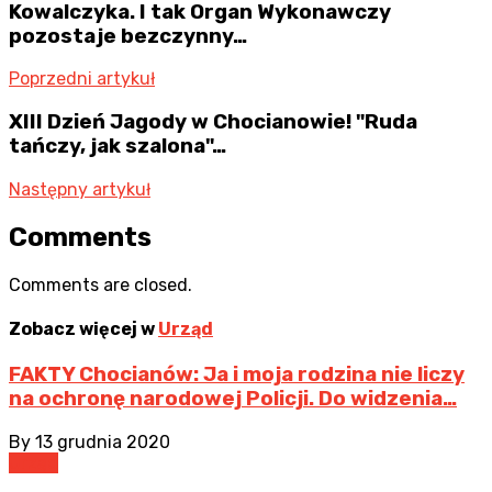
Kowalczyka. I tak Organ Wykonawczy
pozostaje bezczynny…
Poprzedni artykuł
XIII Dzień Jagody w Chocianowie! "Ruda
tańczy, jak szalona"…
Następny artykuł
Comments
Comments are closed.
Zobacz więcej w
Urząd
FAKTY Chocianów: Ja i moja rodzina nie liczy
na ochronę narodowej Policji. Do widzenia…
By
13 grudnia 2020
Urząd