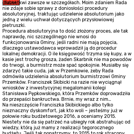
diabeł tkwi zawsze w szczegółach. Moim zdaniem Rada
Szukaj
nie zdaje sobie sprawy z doniosłości procedury
absolutoryjnej, traktując udzielenie absolutorium jako
jedną z wielu uchwał dotyczących przysłowiowej
pietruszki.
Procedura absolutoryjna to dość złożony proces, ale tak
naprawdę, nic szczególnego nie wnosi do
funkcjonowania Gminy, jeśli radni nie mają pojęcia,
dlaczego ustawodawca wprowadził ją do procedur
lokalnej demokracji. O ile księgowość trzyma się kupy, a w
kasie jest trochę grosza, żaden Skarbnik nie ma powodów
do trwogi, a burmistrz może spać spokojnie. Musiałby się
zdarzyć takie cuda, jak w Przemkowie, żeby Rada
odmówiła udzielenia absolutorium burmistrzowi Gminy
Przemków. Franciszek Skibicki na razie nie wyciągnął
wniosków z inwestycyjnej megalomanii kolegi
Stanisława Pępkowskiego, która Przemków doprowadziła
do przepaści bankructwa. Brnie, my wraz z nim…
Na nieszczęście Franciszka Skibickiego albo tylko
nieznaczny dyskomfort, jak kto woli – jesteśmy już w
połowie roku budżetowego 2016, a oceniamy 2015.
Niestety nie da się patrzeć na ubiegły rok abstrahując od
wiedzy, którą już mamy z realizacji tegorocznego
budżetu. Jeśli tak popatrzymy, to 2015 to rok stracony