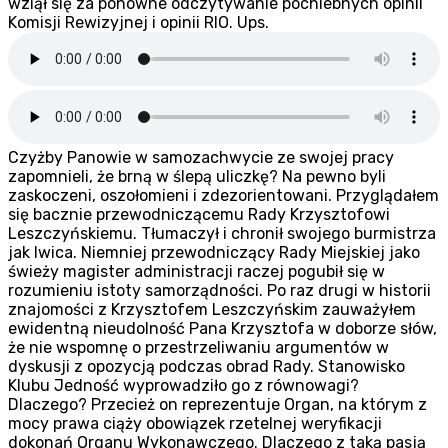
wziął się za ponowne odczytywanie pochlebnych opinii
Komisji Rewizyjnej i opinii RIO. Ups.
Czyżby Panowie w samozachwycie ze swojej pracy
zapomnieli, że brną w ślepą uliczkę? Na pewno byli
zaskoczeni, oszołomieni i zdezorientowani. Przyglądałem
się bacznie przewodniczącemu Rady Krzysztofowi
Leszczyńskiemu. Tłumaczył i chronił swojego burmistrza
jak lwica. Niemniej przewodniczący Rady Miejskiej jako
świeży magister administracji raczej pogubił się w
rozumieniu istoty samorządności. Po raz drugi w historii
znajomości z Krzysztofem Leszczyńskim zauważyłem
ewidentną nieudolność Pana Krzysztofa w doborze słów,
że nie wspomnę o przestrzeliwaniu argumentów w
dyskusji z opozycją podczas obrad Rady. Stanowisko
Klubu Jedność wyprowadziło go z równowagi?
Dlaczego? Przecież on reprezentuje Organ, na którym z
mocy prawa ciąży obowiązek rzetelnej weryfikacji
dokonań Organu Wykonawczego. Dlaczego z taką pasją