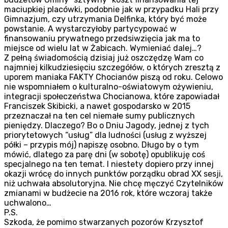
maciupkiej placówki, podobnie jak w przypadku Hali przy
Gimnazjum, czy utrzymania Delfinka, który być może
powstanie. A wystarczyłoby partycypować w
finansowaniu prywatnego przedsiwzięcia jak ma to
miejsce od wielu lat w Żabicach. Wymieniać dalej…?
Z pełną świadomością dzisiaj już oszczędzę Wam co
najmniej kilkudziesięciu szczegółów, o których zresztą z
uporem maniaka FAKTY Chocianów piszą od roku. Celowo
nie wspomniałem o kulturalno-oświatowym ożywieniu,
integracji społeczeństwa Chocianowa, które zapowiadał
Franciszek Skibicki, a nawet gospodarsko w 2015
przeznaczał na ten cel niemałe sumy publicznych
pieniędzy. Dlaczego? Bo o Dniu Jagody, jednej z tych
priorytetowych “usług” dla ludności (usług z wyższej
półki – przypis mój) napiszę osobno. Długo by o tym
mówić, dlatego za parę dni (w sobotę) opublikuję coś
specjalnego na ten temat. I niestety dopiero przy innej
okazji wrócę do innych punktów porządku obrad XX sesji,
niż uchwała absolutoryjna. Nie chcę męczyć Czytelników
zmianami w budżecie na 2016 rok, które wczoraj także
uchwalono…
P.S.
Szkoda, że pomimo stwarzanych pozorów Krzysztof