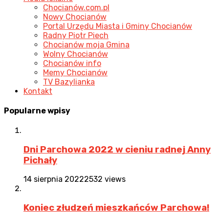
Chocianów.com.pl
Nowy Chocianów
Portal Urzędu Miasta i Gminy Chocianów
Radny Piotr Piech
Chocianów moja Gmina
Wolny Chocianów
Chocianów info
Memy Chocianów
TV Bazylianka
Kontakt
Popularne
wpisy
Dni Parchowa 2022 w cieniu radnej Anny
Pichały
14 sierpnia 2022
2532 views
Koniec złudzeń mieszkańców Parchowa!