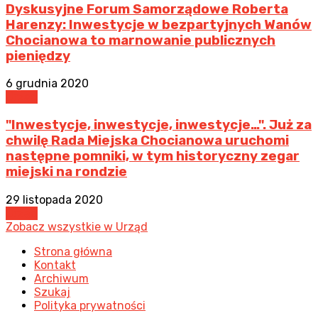
Dyskusyjne Forum Samorządowe Roberta
Harenzy: Inwestycje w bezpartyjnych Wanów
Chocianowa to marnowanie publicznych
pieniędzy
6 grudnia 2020
Urząd
"Inwestycje, inwestycje, inwestycje…". Już za
chwilę Rada Miejska Chocianowa uruchomi
następne pomniki, w tym historyczny zegar
miejski na rondzie
29 listopada 2020
Urząd
Zobacz wszystkie w Urząd
Strona główna
Kontakt
Archiwum
Szukaj
Polityka prywatności