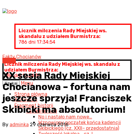
Licznik milczenia Rady Miejskiej ws.
skandalu z udziałem Burmistrza:
786 dni 17:34:55
Fakty Chocianów
Urząd
Licznik milczenia Rady Miejskiej ws. skandalu z
udziałem Burmistrza:
XX sesja Rady Miejskiej
786 dni 17:34:55
Menu
Szukaj
Chocianowa – fortuna nam
Strona główna
jeszcze sprzyja! Franciszek
Archiwum
Fragment historii
Skibicki ma absolutorium!
Kącik literacki
No i nastało nam nowe…
Wznowiony początek końca kadencji
By
adminka
29 czerwca 2016
Skibickiego (cz. XXII– przedostatnia)
Twórczość lokalna… cz. I