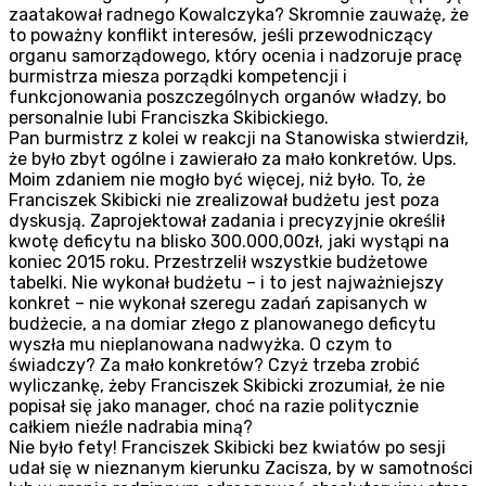
zaatakował radnego Kowalczyka? Skromnie zauważę, że
to poważny konflikt interesów, jeśli przewodniczący
organu samorządowego, który ocenia i nadzoruje pracę
burmistrza miesza porządki kompetencji i
funkcjonowania poszczególnych organów władzy, bo
personalnie lubi Franciszka Skibickiego.
Pan burmistrz z kolei w reakcji na Stanowiska stwierdził,
że było zbyt ogólne i zawierało za mało konkretów. Ups.
Moim zdaniem nie mogło być więcej, niż było. To, że
Franciszek Skibicki nie zrealizował budżetu jest poza
dyskusją. Zaprojektował zadania i precyzyjnie określił
kwotę deficytu na blisko 300.000,00zł, jaki wystąpi na
koniec 2015 roku. Przestrzelił wszystkie budżetowe
tabelki. Nie wykonał budżetu – i to jest najważniejszy
konkret – nie wykonał szeregu zadań zapisanych w
budżecie, a na domiar złego z planowanego deficytu
wyszła mu nieplanowana nadwyżka. O czym to
świadczy? Za mało konkretów? Czyż trzeba zrobić
wyliczankę, żeby Franciszek Skibicki zrozumiał, że nie
popisał się jako manager, choć na razie politycznie
całkiem nieźle nadrabia miną?
Nie było fety! Franciszek Skibicki bez kwiatów po sesji
udał się w nieznanym kierunku Zacisza, by w samotności