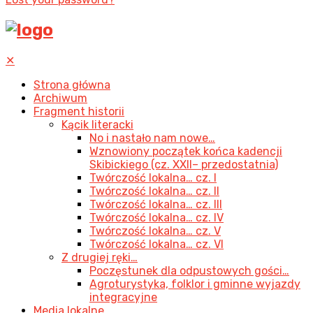
✕
Strona główna
Archiwum
Fragment historii
Kącik literacki
No i nastało nam nowe…
Wznowiony początek końca kadencji
Skibickiego (cz. XXII– przedostatnia)
Twórczość lokalna… cz. I
Twórczość lokalna… cz. II
Twórczość lokalna… cz. III
Twórczość lokalna… cz. IV
Twórczość lokalna… cz. V
Twórczość lokalna… cz. VI
Z drugiej ręki…
Poczęstunek dla odpustowych gości…
Agroturystyka, folklor i gminne wyjazdy
integracyjne
Media lokalne