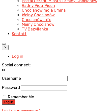
Portal Urzędu Miasta i Gminy Chocianów
Radny Piotr Piech
Chocianów moja Gmina
Wolny Chocianów
Chocianów info
Memy Chocianów
TV Bazylianka
Kontakt
✕
Log in
Social connect:
or
Username
Password
Remember Me
Lost your password?