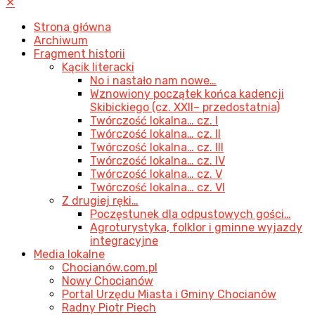
✕
Strona główna
Archiwum
Fragment historii
Kącik literacki
No i nastało nam nowe…
Wznowiony początek końca kadencji
Skibickiego (cz. XXII– przedostatnia)
Twórczość lokalna… cz. I
Twórczość lokalna… cz. II
Twórczość lokalna… cz. III
Twórczość lokalna… cz. IV
Twórczość lokalna… cz. V
Twórczość lokalna… cz. VI
Z drugiej ręki…
Poczęstunek dla odpustowych gości…
Agroturystyka, folklor i gminne wyjazdy
integracyjne
Media lokalne
Chocianów.com.pl
Nowy Chocianów
Portal Urzędu Miasta i Gminy Chocianów
Radny Piotr Piech