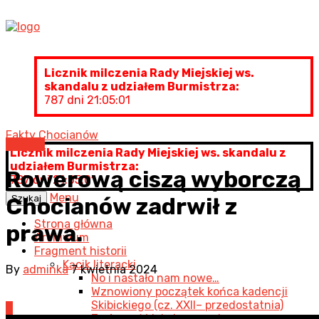
Licznik milczenia Rady Miejskiej ws.
skandalu z udziałem Burmistrza:
787 dni 21:05:01
Fakty Chocianów
Artykuł
Licznik milczenia Rady Miejskiej ws. skandalu z
udziałem Burmistrza:
Rowerową ciszą wyborczą
787 dni 21:05:01
Menu
Szukaj
Chocianów zadrwił z
Strona główna
prawa.
Archiwum
Fragment historii
Kącik literacki
By
adminka
7 kwietnia 2024
No i nastało nam nowe…
Wznowiony początek końca kadencji
Skibickiego (cz. XXII– przedostatnia)
0
Twórczość lokalna… cz. I