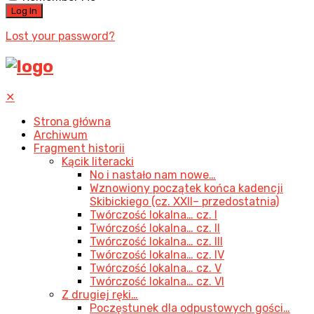
Lost your password?
✕
Strona główna
Archiwum
Fragment historii
Kącik literacki
No i nastało nam nowe…
Wznowiony początek końca kadencji
Skibickiego (cz. XXII– przedostatnia)
Twórczość lokalna… cz. I
Twórczość lokalna… cz. II
Twórczość lokalna… cz. III
Twórczość lokalna… cz. IV
Twórczość lokalna… cz. V
Twórczość lokalna… cz. VI
Z drugiej ręki…
Poczęstunek dla odpustowych gości…