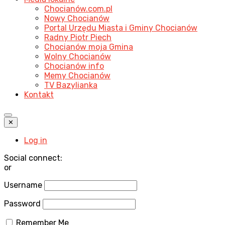
Chocianów.com.pl
Nowy Chocianów
Portal Urzędu Miasta i Gminy Chocianów
Radny Piotr Piech
Chocianów moja Gmina
Wolny Chocianów
Chocianów info
Memy Chocianów
TV Bazylianka
Kontakt
✕
Log in
Social connect:
or
Username
Password
Remember Me