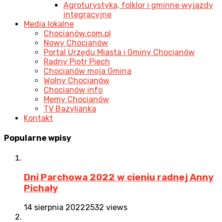
Agroturystyka, folklor i gminne wyjazdy
integracyjne
Media lokalne
Chocianów.com.pl
Nowy Chocianów
Portal Urzędu Miasta i Gminy Chocianów
Radny Piotr Piech
Chocianów moja Gmina
Wolny Chocianów
Chocianów info
Memy Chocianów
TV Bazylianka
Kontakt
Popularne
wpisy
Dni Parchowa 2022 w cieniu radnej Anny
Pichały
14 sierpnia 2022
2532 views