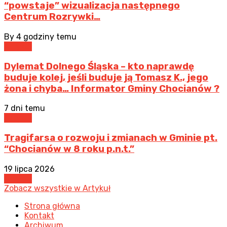
“powstaje” wizualizacja następnego
Centrum Rozrywki…
By
4 godziny temu
Artykuł
Dylemat Dolnego Śląska – kto naprawdę
buduje kolej, jeśli buduje ją Tomasz K., jego
żona i chyba… Informator Gminy Chocianów ?
7 dni temu
Artykuł
Tragifarsa o rozwoju i zmianach w Gminie pt.
“Chocianów w 8 roku p.n.t.”
19 lipca 2026
Artykuł
Zobacz wszystkie w Artykuł
Strona główna
Kontakt
Archiwum