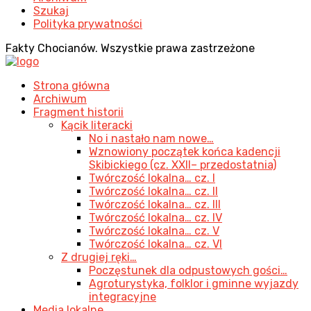
Szukaj
Polityka prywatności
Fakty Chocianów. Wszystkie prawa zastrzeżone
Strona główna
Archiwum
Fragment historii
Kącik literacki
No i nastało nam nowe…
Wznowiony początek końca kadencji
Skibickiego (cz. XXII– przedostatnia)
Twórczość lokalna… cz. I
Twórczość lokalna… cz. II
Twórczość lokalna… cz. III
Twórczość lokalna… cz. IV
Twórczość lokalna… cz. V
Twórczość lokalna… cz. VI
Z drugiej ręki…
Poczęstunek dla odpustowych gości…
Agroturystyka, folklor i gminne wyjazdy
integracyjne
Media lokalne