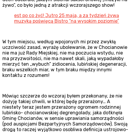
żywo”, co było jedną z atrakcji wczorajszego show!
est po co żyć! Jutro 25 maja, a za tydzień żywą
muzyką poświęcą Bistro “na wysokim poziomie”
W tym miejscu, według wpojonych mi przez zwykłą
uczciwość zasad, wyrażę ubolewanie, że w Chocianowie
nie ma już Rady Miejskiej, nie ma poczucia wstydu, nie
ma przyzwoitości, nie ma nawet skali, jaką wypadałoby
mierzyć ten „wybuch” zidiocenia, lubińskiej degeneracji,
braku wszelkich miar, w tym braku między innymi
kontaktu z rozumem!
Mówiąc szczerze do wczoraj byłem przekonany, że nie
dożyję takiej chwili, w której będę przerażony… A
niestety teraz jestem przerażony ogromem rodzinnej
lubińsko- chocianowskiej degrengolady, jaka dotknęła
Gminę Chocianów, w sensie uprawiania samorządności
(pod auspicjami Bezpartyjnych Samorządowców). Swoją
drogą to raczej wyjątkowo osobliwa definicja ustrojowo-