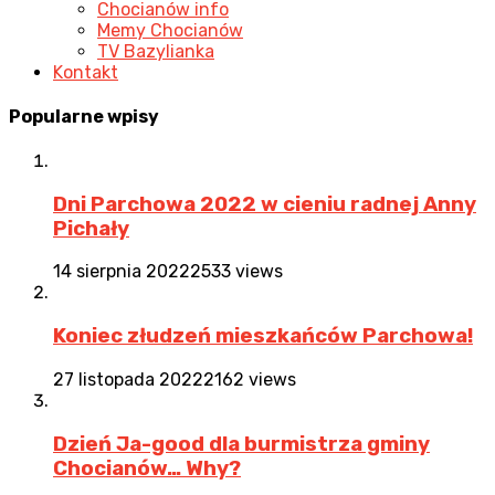
Chocianów info
Memy Chocianów
TV Bazylianka
Kontakt
Popularne
wpisy
Dni Parchowa 2022 w cieniu radnej Anny
Pichały
14 sierpnia 2022
2533 views
Koniec złudzeń mieszkańców Parchowa!
27 listopada 2022
2162 views
Dzień Ja-good dla burmistrza gminy
Chocianów… Why?