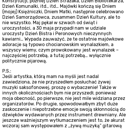
Konstytucji, później Dzień Strażaka, Dzień Bibliotekarza,
Dzień Komunalki, itd., itd… Majówki kończą się Dniem
(mojej) Księżniczki, Dniem Matki, następnie celebrowano
Dzień Samorządowca, zusammen Dzień Kultury, ale to
nie wszystko. Maj pękał w szwach od świąt i
uroczystości, a 30 maja przypadł nam w udziale
uroczysty Dzień Bistra i Peronowych nieczynnych
kawiarni… Wypada zauważyć, że te ostatnie majówkowe
adoracje są typowo chocianowskim wynalazkiem, a
wszyscy wiemy, czym prowokowany jest wynalazek –
najczęściej potrzebą, a tutaj potrzebą… wyłącznie
politycznie pijarową.
P.S.:
Jeśli artystka, którą mam na myśli jest nadal
zawiedziona, że nie przyszedłem posłuchać żywej
muzyki saksofonowej, proszę o wybaczenie! Także w
innych okolicznościach bym nie przyszedł, ponieważ
moja obecność, po pierwsze, nie jest mile widziana przez
organizatorów. Po drugie, spowodowałbym zbyt duże
zaskoczenie i niepotrzebne emocje swoją skłonnością do
dźwięków wydawanych przez instrument drewniany. Ale
jeszcze ważniejszym wytłumaczeniem jest to, że akurat
wczoraj sam występowałem z „żywą muzyką” gitarową