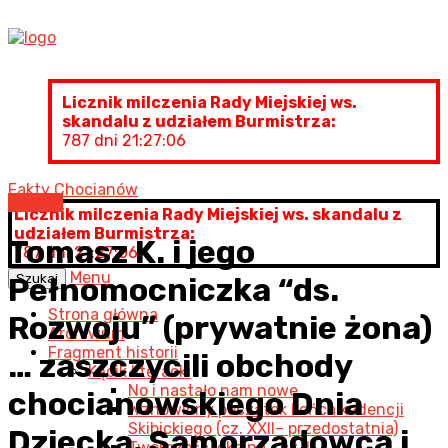
Licznik milczenia Rady Miejskiej ws.
skandalu z udziałem Burmistrza:
787 dni 21:27:07
Fakty Chocianów
Artykuł
Licznik milczenia Rady Miejskiej ws. skandalu z
udziałem Burmistrza:
Tomasz K. i jego
787 dni 21:27:07
Menu
Szukaj
Pełnomocniczka “ds.
Strona główna
Rozwoju” (prywatnie żona)
Archiwum
Fragment historii
… zaszczycili obchody
Kącik literacki
No i nastało nam nowe…
chocianowskiego Dnia
Wznowiony początek końca kadencji
Skibickiego (cz. XXII– przedostatnia)
Dziecka, Samorządowca i
Twórczość lokalna… cz. I