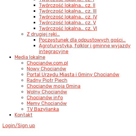
Twórczość lokalna… cz. II
Twórczość lokalna… cz. III
Twórczość lokalna… cz. IV
Twórczość lokalna… cz. V
Twórczość lokalna… cz. VI
Z drugiej ręki…
Poczęstunek dla odpustowych gości…
Agroturystyka, folklor i gminne wyjazdy
integracyjne
Media lokalne
Chocianów.com.pl
Nowy Chocianów
Portal Urzędu Miasta i Gminy Chocianów
Radny Piotr Piech
Chocianów moja Gmina
Wolny Chocianów
Chocianów info
Memy Chocianów
TV Bazylianka
Kontakt
Login/Sign up