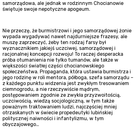
samorządowa, ale jednak w rodzinnym Chocianowie
świętuje swoje nepotyczne apogeum.
Nie przeczę, że burmistrzowi i jego samorządowej żonie
wypada wygadywać nawet najdurniejsze frazesy, ale
muszę zaprzeczyć, żeby ten rodzaj farsy był
wyznacznikiem jakiejś uczciwej, samorządowej i
racjonalnej koncepcji rozwoju! To raczej desperacka
próba otumanienia nie tylko tumanów, ale także w
większości światłej części chocianowskiego
społeczeństwa. Propaganda, która ustawia burmistrza i
jego rodzinę w roli mentora, półboga, szefa samorządu –
z każdego punktu widzenia jest zwykłym tresowaniem
ciemnogrodu, a nie rzeczywiście mądrym,
postępowaniem zgodnie ze zwykła przyzwoitością,
uczciwością, wiedzą socjologiczną, w tym także
poważnym traktowaniem ludzi, najczęściej mniej
otrzaskanych w świecie propedeutyki lubińskiej
politycznej naiwności i infantylizmu, w tym
obyczajowego…