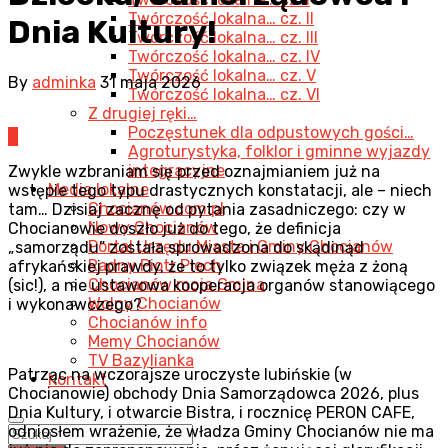
Twórczość lokalna… cz. II
Dnia Kultury!
Twórczość lokalna… cz. III
Twórczość lokalna… cz. IV
Twórczość lokalna… cz. V
By
adminka
31 maja 2026
Twórczość lokalna… cz. VI
Z drugiej ręki…
Poczęstunek dla odpustowych gości…
0
Agroturystyka, folklor i gminne wyjazdy
integracyjne
Zwykle wzbraniam się przed oznajmianiem już na
Media lokalne
wstępie tego typu drastycznych konstatacji, ale – niech
Chocianów.com.pl
tam… Dzisiaj zacznę od pytania zasadniczego: czy w
Nowy Chocianów
Chocianowie doszło już do tego, że definicja
Portal Urzędu Miasta i Gminy Chocianów
„samorządu” została sprowadzona do skądinąd
Radny Piotr Piech
afrykańskiej prawdy, że to tylko związek męża z żoną
Chocianów moja Gmina
(sic!), a nie ustawowa kooperacja organów stanowiącego
Wolny Chocianów
i wykonawczego?
Chocianów info
Memy Chocianów
TV Bazylianka
Patrząc na wczorajsze uroczyste lubińskie (w
Kontakt
Chocianowie) obchody Dnia Samorządowca 2026, plus
Dnia Kultury, i otwarcie Bistra, i rocznicę PERON CAFE,
odniosłem wrażenie, że władza Gminy Chocianów nie ma