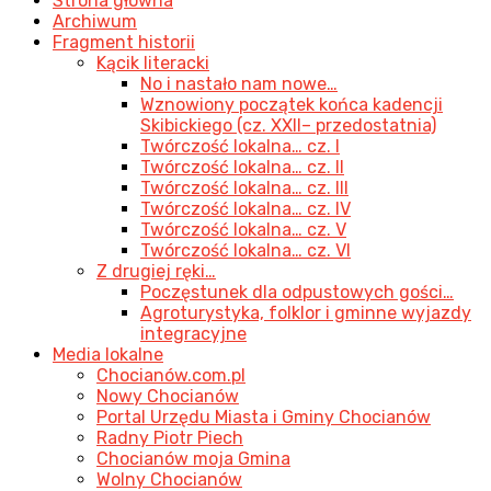
Strona główna
Archiwum
Fragment historii
Kącik literacki
No i nastało nam nowe…
Wznowiony początek końca kadencji
Skibickiego (cz. XXII– przedostatnia)
Twórczość lokalna… cz. I
Twórczość lokalna… cz. II
Twórczość lokalna… cz. III
Twórczość lokalna… cz. IV
Twórczość lokalna… cz. V
Twórczość lokalna… cz. VI
Z drugiej ręki…
Poczęstunek dla odpustowych gości…
Agroturystyka, folklor i gminne wyjazdy
integracyjne
Media lokalne
Chocianów.com.pl
Nowy Chocianów
Portal Urzędu Miasta i Gminy Chocianów
Radny Piotr Piech
Chocianów moja Gmina
Wolny Chocianów