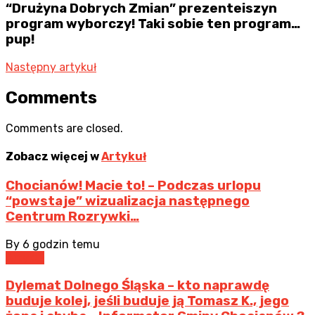
“Drużyna Dobrych Zmian” prezenteiszyn
program wyborczy! Taki sobie ten program…
pup!
Następny artykuł
Comments
Comments are closed.
Zobacz więcej w
Artykuł
Chocianów! Macie to! – Podczas urlopu
“powstaje” wizualizacja następnego
Centrum Rozrywki…
By
6 godzin temu
Artykuł
Dylemat Dolnego Śląska – kto naprawdę
buduje kolej, jeśli buduje ją Tomasz K., jego