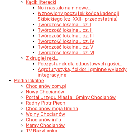
Kącik literacki
No i nastało nam nowe…
Wznowiony początek końca kadencji
Skibickiego (cz. XXII– przedostatnia)
Twórczość lokalna… cz. I
Twórczość lokalna… cz. II
Twórczość lokalna… cz. III
Twórczość lokalna… cz. IV
Twórczość lokalna… cz. V
Twórczość lokalna… cz. VI
Z drugiej ręki…
Poczęstunek dla odpustowych gości…
Agroturystyka, folklor i gminne wyjazdy
integracyjne
Media lokalne
Chocianów.com.pl
Nowy Chocianów
Portal Urzędu Miasta i Gminy Chocianów
Radny Piotr Piech
Chocianów moja Gmina
Wolny Chocianów
Chocianów info
Memy Chocianów
TV Bazylianka