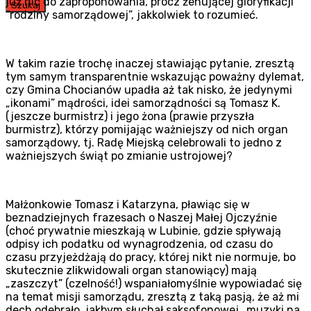
już nic do zaproponowania, prócz żenującej gloryfikacji
Szukaj
“rodziny samorządowej”, jakkolwiek to rozumieć.
W takim razie trochę inaczej stawiając pytanie, zresztą
tym samym transparentnie wskazując poważny dylemat,
czy Gmina Chocianów upadła aż tak nisko, że jedynymi
„ikonami” mądrości, idei samorządności są Tomasz K.
(jeszcze burmistrz) i jego żona (prawie przyszła
burmistrz), którzy pomijając ważniejszy od nich organ
samorządowy, tj. Radę Miejską celebrowali to jedno z
ważniejszych świąt po zmianie ustrojowej?
Małżonkowie Tomasz i Katarzyna, pławiąc się w
beznadziejnych frazesach o Naszej Małej Ojczyźnie
(choć prywatnie mieszkają w Lubinie, gdzie spływają
odpisy ich podatku od wynagrodzenia, od czasu do
czasu przyjeżdżają do pracy, której nikt nie normuje, bo
skutecznie zlikwidowali organ stanowiący) mają
„zaszczyt” (czelność!) wspaniałomyślnie wypowiadać się
na temat misji samorządu, zresztą z taką pasją, że aż mi
dech odebrało, jakbym słuchał saksofonowej „muzyki na