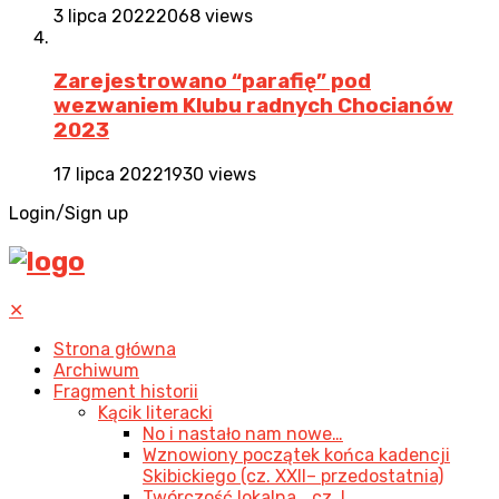
3 lipca 2022
2068 views
Zarejestrowano “parafię” pod
wezwaniem Klubu radnych Chocianów
2023
17 lipca 2022
1930 views
Login/Sign up
✕
Strona główna
Archiwum
Fragment historii
Kącik literacki
No i nastało nam nowe…
Wznowiony początek końca kadencji
Skibickiego (cz. XXII– przedostatnia)
Twórczość lokalna… cz. I