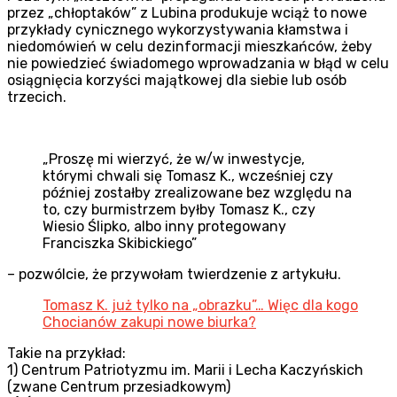
przez „chłoptaków” z Lubina produkuje wciąż to nowe
przykłady cynicznego wykorzystywania kłamstwa i
niedomówień w celu dezinformacji mieszkańców, żeby
nie powiedzieć świadomego wprowadzania w błąd w celu
osiągnięcia korzyści majątkowej dla siebie lub osób
trzecich.
„Proszę mi wierzyć, że w/w inwestycje,
którymi chwali się Tomasz K., wcześniej czy
później zostałby zrealizowane bez względu na
to, czy burmistrzem byłby Tomasz K., czy
Wiesio Ślipko, albo inny protegowany
Franciszka Skibickiego”
– pozwólcie, że przywołam twierdzenie z artykułu.
Tomasz K. już tylko na „obrazku”… Więc dla kogo
Chocianów zakupi nowe biurka?
Takie na przykład:
1) Centrum Patriotyzmu im. Marii i Lecha Kaczyńskich
(zwane Centrum przesiadkowym)