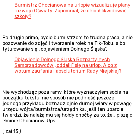
Burmistrz Chocianowa na urlopie wizualizuje plany
rozwoju Oświaty. Zapomniał, że chciał likwidować
szkoły?
Po drugie primo, bycie burmistrzem to trudna praca, a nie
pozowanie do zdjęć i tworzenie rolek na Tik-Toku, albo
tytułowanie się „objawieniem Dolnego Śląska”.
Objawienie Dolnego Śląska Bezpartyjnych
Samorządowców „oddalił” się na urlop. A co z
wotum zaufania i absolutorium Rady Miejskiej?
Nie wychodząc poza ramy, które wyznaczyłem sobie na
początku tekstu, nie sposób nie podnieść jeszcze
jednego przykładu beznadziejnie durnej wiary w powagę
urzędu wójta/burmistrza/urzędnika, jeśli ten uparcie
twierdzi, że należą mu się hołdy choćby za to, że… piszą o
Gminie Chocianów. Ups…
( zał 13 )