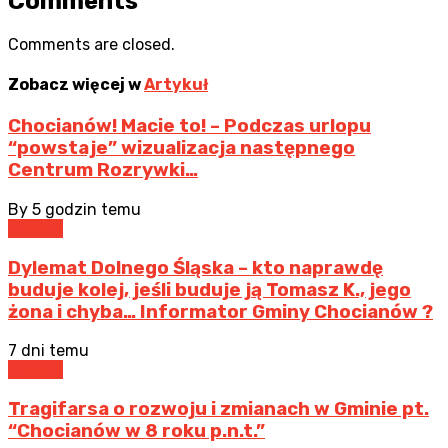
Comments
Comments are closed.
Zobacz więcej w
Artykuł
Chocianów! Macie to! – Podczas urlopu
“powstaje” wizualizacja następnego
Centrum Rozrywki…
By
5 godzin temu
Artykuł
Dylemat Dolnego Śląska – kto naprawdę
buduje kolej, jeśli buduje ją Tomasz K., jego
żona i chyba… Informator Gminy Chocianów ?
7 dni temu
Artykuł
Tragifarsa o rozwoju i zmianach w Gminie pt.
“Chocianów w 8 roku p.n.t.”