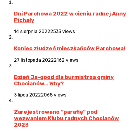
Dni Parchowa 2022 w cieniu radnej Anny
Pichały
14 sierpnia 2022
2533 views
Koniec złudzeń mieszkańców Parchowa!
27 listopada 2022
2162 views
Dzień Ja-good dla burmistrza gminy
Chocianów… Why?
3 lipca 2022
2068 views
Zarejestrowano “parafię” pod
wezwaniem Klubu radnych Chocianów
2023