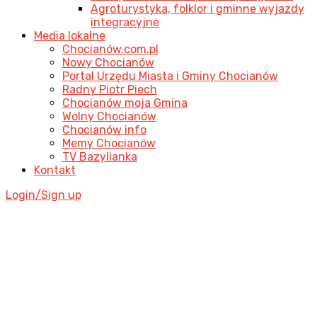
Agroturystyka, folklor i gminne wyjazdy
integracyjne
Media lokalne
Chocianów.com.pl
Nowy Chocianów
Portal Urzędu Miasta i Gminy Chocianów
Radny Piotr Piech
Chocianów moja Gmina
Wolny Chocianów
Chocianów info
Memy Chocianów
TV Bazylianka
Kontakt
Login/Sign up