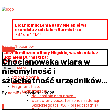
Licznik milczenia Rady Miejskiej ws.
skandalu z udziałem Burmistrza:
787 dni 1:11:45
Fakty Chocianów
Artykuł
Licznik milczenia Rady Miejskiej ws. skandalu z
udziałem Burmistrza:
Chocianowska wiara w
787 dni 1:11:45
Menu
Szukaj
nieomylność i
Strona główna
szlachetność urzędników…
Archiwum
Fragment historii
Kącik literacki
By
adminka
6 kwietnia 2025
No i nastało nam nowe…
Wznowiony początek końca kadencji
Skibickiego (cz. XXII– przedostatnia)
0
Twórczość lokalna… cz. I