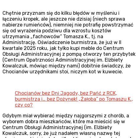
Chętnie przyznam się do kilku błędów w myśleniu i
łączeniu kropek, ale jeszcze nie dzisiaj (niech sprawa
nabierze rumieńców), niemniej nie potrafię powstrzymać
się od wyrażenia podziwu dla wzrostu kosztów
utrzymania „fachowców” Tomasza K., tj. na
Administrację. Oświadczenie burmistrza, że już w II
kwartale 2025 roku, jak tylko kupi meble do Centrum
Obsługi Administracyjnej z pompą otworzy ten przybytek
(Centrum Opatrzności Administracyjnej im. Elżbiety
Kowalczuk, mówiąc między nami) dobitnie świadczy, że
Chocianów urzędnikami stoi, niczym kot w kuwecie.
Chocianów bez Dni Jagody, bez Pańć z RCK,
burmistrza i… bez Dożynek! „Żałoba” po Tomaszu K.,
czy co?
Gdybym miał wybierać między najgorszymi z chorób, a
wyborem dobra mieszkańców, które ma mieścić się w
Centrum Obsługi Administracyjnej (im. Elżbiety
Kowalczuk, sorry, że już nadałem własną nazwę tej