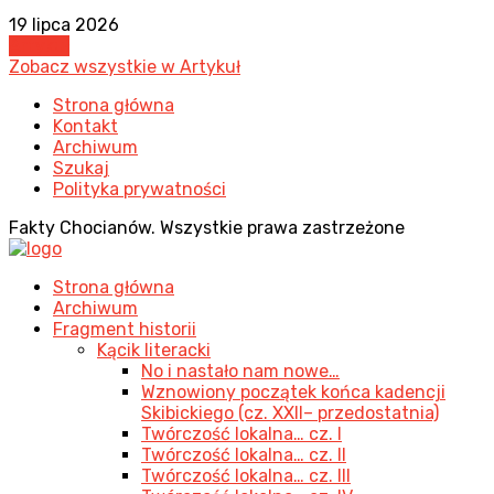
19 lipca 2026
Artykuł
Zobacz wszystkie w Artykuł
Strona główna
Kontakt
Archiwum
Szukaj
Polityka prywatności
Fakty Chocianów. Wszystkie prawa zastrzeżone
Strona główna
Archiwum
Fragment historii
Kącik literacki
No i nastało nam nowe…
Wznowiony początek końca kadencji
Skibickiego (cz. XXII– przedostatnia)
Twórczość lokalna… cz. I
Twórczość lokalna… cz. II
Twórczość lokalna… cz. III