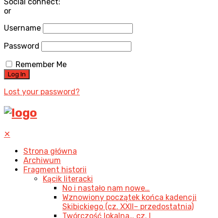
Social connect:
or
Username
Password
Remember Me
Lost your password?
✕
Strona główna
Archiwum
Fragment historii
Kącik literacki
No i nastało nam nowe…
Wznowiony początek końca kadencji
Skibickiego (cz. XXII– przedostatnia)
Twórczość lokalna… cz. I