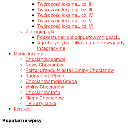
Twórczość lokalna… cz. II
Twórczość lokalna… cz. III
Twórczość lokalna… cz. IV
Twórczość lokalna… cz. V
Twórczość lokalna… cz. VI
Z drugiej ręki…
Poczęstunek dla odpustowych gości…
Agroturystyka, folklor i gminne wyjazdy
integracyjne
Media lokalne
Chocianów.com.pl
Nowy Chocianów
Portal Urzędu Miasta i Gminy Chocianów
Radny Piotr Piech
Chocianów moja Gmina
Wolny Chocianów
Chocianów info
Memy Chocianów
TV Bazylianka
Kontakt
Popularne
wpisy