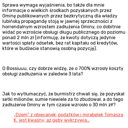
Sprawa wymaga wyjaśnienia, bo także dla mnie
informacje o wielkich środkach pozyskanych przez
Gminę publikowanych przez bezkrytyczną dla władzy
lubińską propagandę stoją w jawnej sprzeczności z
horrendalnym wzrostem zadłużenia Gminy, co dobitnie
widać po wzroście obsługi długu publicznego do poziomu
ponad 2 mln zł (informuję, że kwoty dotyczą jedynie
wartości spłaty odsetek, bez rat kapitału od kredytów,
które w budżecie stanowią osobną pozycję).
O Bossiuuu, czy dobrze widzę, że o 700% wzrosły koszty
obsługi zadłużenia w zaledwie 3 lata?
Jak to wytłumaczyć, że burmistrz chwali się, że pozyskał
setki milionów, sumie niewiele za to zbudował, a do tego
zadłużenie Gminy w tym czasie wzrosło o 30 mln zł!?
„Dżem” z obiecanek, podatków i mirabelek Tomasza
K. jest kwaśny, aż gęby wykrzywia…