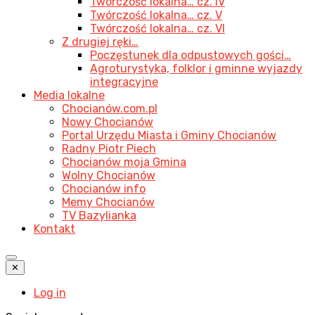
Twórczość lokalna… cz. IV
Twórczość lokalna… cz. V
Twórczość lokalna… cz. VI
Z drugiej ręki…
Poczęstunek dla odpustowych gości…
Agroturystyka, folklor i gminne wyjazdy
integracyjne
Media lokalne
Chocianów.com.pl
Nowy Chocianów
Portal Urzędu Miasta i Gminy Chocianów
Radny Piotr Piech
Chocianów moja Gmina
Wolny Chocianów
Chocianów info
Memy Chocianów
TV Bazylianka
Kontakt
✕
Log in