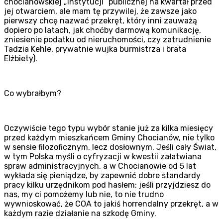
chocianowskiej „instytucji” publicznej na kwartał przed
jej otwarciem, ale mam tę przywilej, że zawsze jako
pierwszy chcę nazwać przekręt, który inni zauważą
dopiero po latach, jak choćby darmową komunikację,
zniesienie podatku od nieruchomości, czy zatrudnienie
Tadzia Kehle, prywatnie wujka burmistrza i brata
Elżbiety).
Co wybrałbym?
Oczywiście tego typu wybór stanie już za kilka miesięcy
przed każdym mieszkańcem Gminy Chocianów, nie tylko
w sensie filozoficznym, lecz dosłownym. Jeśli cały Świat,
w tym Polska myśli o cyfryzacji w kwestii załatwiana
spraw administracyjnych, a w Chocianowie od 5 lat
wykłada się pieniądze, by zapewnić dobre standardy
pracy kilku urzędnikom pod hasłem: jeśli przyjdziesz do
nas, my ci pomożemy lub nie, to nie trudno
wywnioskować, że COA to jakiś horrendalny przekręt, a w
każdym razie działanie na szkodę Gminy.