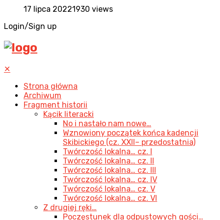
17 lipca 2022
1930 views
Login/Sign up
✕
Strona główna
Archiwum
Fragment historii
Kącik literacki
No i nastało nam nowe…
Wznowiony początek końca kadencji
Skibickiego (cz. XXII– przedostatnia)
Twórczość lokalna… cz. I
Twórczość lokalna… cz. II
Twórczość lokalna… cz. III
Twórczość lokalna… cz. IV
Twórczość lokalna… cz. V
Twórczość lokalna… cz. VI
Z drugiej ręki…
Poczęstunek dla odpustowych gości…