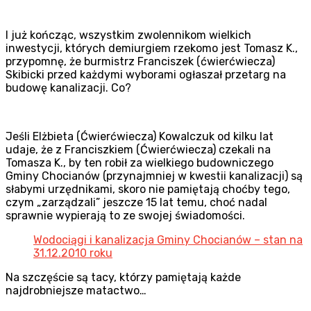
I już kończąc, wszystkim zwolennikom wielkich
inwestycji, których demiurgiem rzekomo jest Tomasz K.,
przypomnę, że burmistrz Franciszek (ćwierćwiecza)
Skibicki przed każdymi wyborami ogłaszał przetarg na
budowę kanalizacji. Co?
Jeśli Elżbieta (Ćwierćwiecza) Kowalczuk od kilku lat
udaje, że z Franciszkiem (Ćwierćwiecza) czekali na
Tomasza K., by ten robił za wielkiego budowniczego
Gminy Chocianów (przynajmniej w kwestii kanalizacji) są
słabymi urzędnikami, skoro nie pamiętają choćby tego,
czym „zarządzali” jeszcze 15 lat temu, choć nadal
sprawnie wypierają to ze swojej świadomości.
Wodociągi i kanalizacja Gminy Chocianów – stan na
31.12.2010 roku
Na szczęście są tacy, którzy pamiętają każde
najdrobniejsze matactwo…